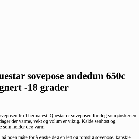
estar sovepose andedun 650c
nert -18 grader
oveposen fra Thermarest. Questar er soveposen for deg som ønsker en
dager der varme, vekt og volum er viktig. Kalde senhøst og
se som holder deg varm.
 på noen måte for å ønske deg en lett og romslig sovepose, kanskje