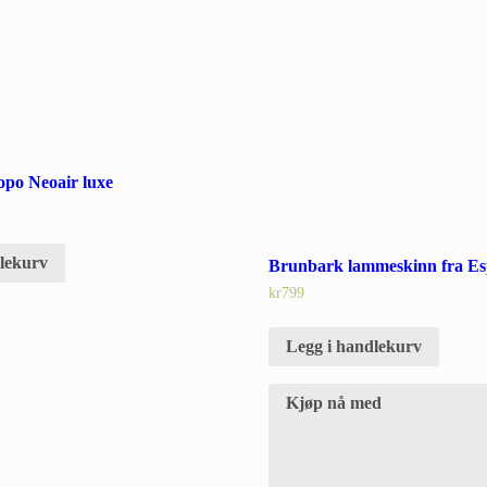
opo Neoair luxe
dlekurv
Brunbark lammeskinn fra E
kr
799
Legg i handlekurv
Kjøp nå med