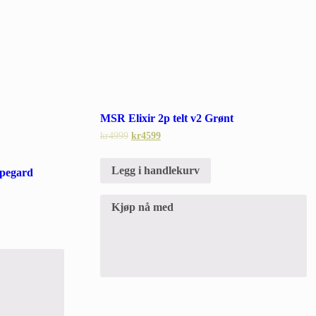
MSR Elixir 2p telt v2 Grønt
kr
4999
kr
4599
Legg i handlekurv
spegard
Kjøp nå med