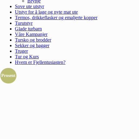
Brynje
Sove ute utstyr
Utstyr for å lage og nyte mat ute
Termos, drikkeflasker og emaljerte kopper
Turutstyr
Glade turbarn
Våre Kampanjer
Tursko og brodder
Sekker og bagger
Truger
Tur og Kurs
Hvem er Fjellentusiasten?
Prosent