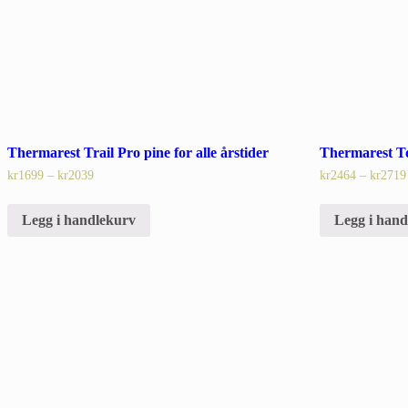
Thermarest Trail Pro pine for alle årstider
Thermarest T
kr
1699
–
kr
2039
kr
2464
–
kr
2719
Legg i handlekurv
Legg i han