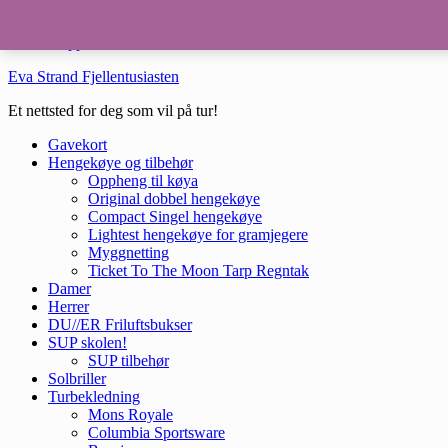
Hopp til hovedinnhold
Hopp til bunntekst
Eva Strand Fjellentusiasten
Et nettsted for deg som vil på tur!
Gavekort
Hengekøye og tilbehør
Oppheng til køya
Original dobbel hengekøye
Compact Singel hengekøye
Lightest hengekøye for gramjegere
Myggnetting
Ticket To The Moon Tarp Regntak
Damer
Herrer
DU//ER Friluftsbukser
SUP skolen!
SUP tilbehør
Solbriller
Turbekledning
Mons Royale
Columbia Sportsware