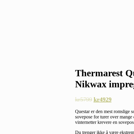
Thermarest Qu
Nikwax impreg
kr
5799
kr
4929
Questar er den mest romslige s
sovepose for turer over mange 
vinternetter krevere en sovepo
Du trenger ikke å være ekstrem