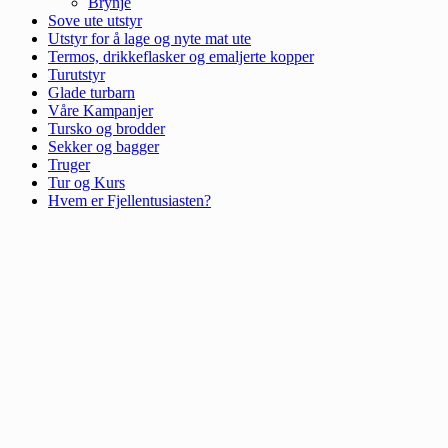
Brynje
Sove ute utstyr
Utstyr for å lage og nyte mat ute
Termos, drikkeflasker og emaljerte kopper
Turutstyr
Glade turbarn
Våre Kampanjer
Tursko og brodder
Sekker og bagger
Truger
Tur og Kurs
Hvem er Fjellentusiasten?