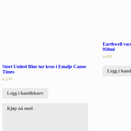
Earthwell vac
950ml
kr
499
Stort United Blue tur krus i Emalje Canoe
Legg i han
Times
kr
299
Legg i handlekurv
Kjøp nå med