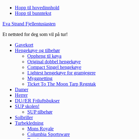
Hopp til hovedinnhold
Hopp til bunntekst
Eva Strand Fjellentusiasten
Et nettsted for deg som vil på tur!
Gavekort
Hengekøye og tilbehør
Oppheng til køya
Original dobbel hengekøye
Compact Singel hengekøye
Lightest hengekøye for gramjegere
Myggnetting
Ticket To The Moon Tarp Regntak
Damer
Herrer
DU//ER Friluftsbukser
SUP skolen!
SUP tilbehør
Solbriller
Turbekledning
Mons Royale
Columbia Sportsware