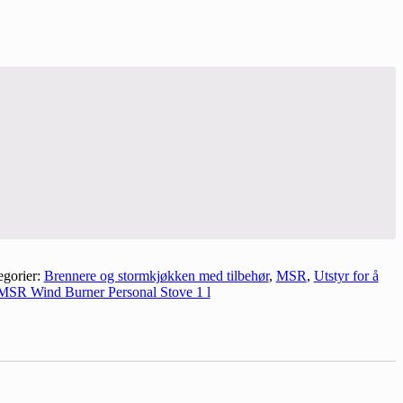
egorier:
Brennere og stormkjøkken med tilbehør
,
MSR
,
Utstyr for å
MSR Wind Burner Personal Stove 1 l