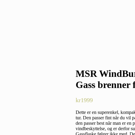
MSR WindBurn
Gass brenner 
kr
1999
Dette er en superenkel, kompakt
tur. Den passer fint når du vil
den passer best når man er en p
vindbeskyttelse, og er derfor su
Gassflaske følger ikke med. De