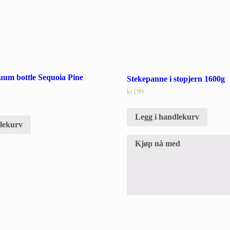
uum bottle Sequoia Pine
Stekepanne i stopjern 1600g
kr
199
Legg i handlekurv
dlekurv
Kjøp nå med