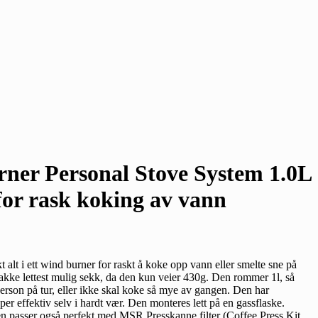
er Personal Stove System 1.0L
for rask koking av vann
 alt i ett wind burner for raskt å koke opp vann eller smelte sne på
 pakke lettest mulig sekk, da den kun veier 430g. Den rommer 1l, så
erson på tur, eller ikke skal koke så mye av gangen. Den har
per effektiv selv i hardt vær. Den monteres lett på en gassflaske.
n passer også perfekt med MSR Presskanne filter (Coffee Press Kit,