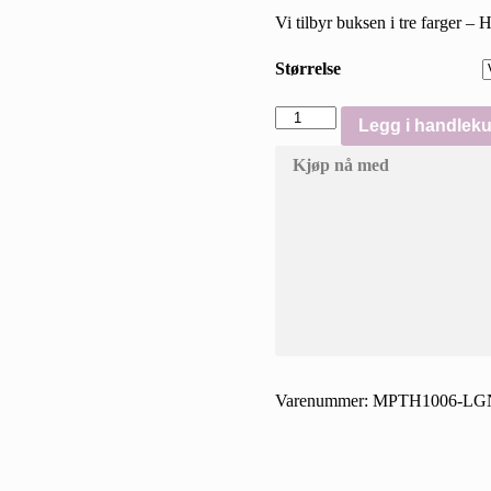
Vi tilbyr buksen i tre farger 
Størrelse
DU//ER
Legg i handleku
Live
Free
Kjøp nå med
Adventure
pant
hawkeye
friluftsbukser
antall
Varenummer:
MPTH1006-LGN