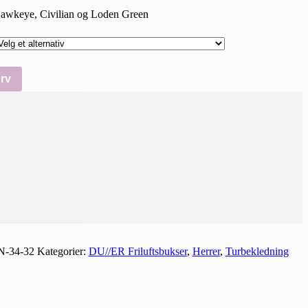
– Hawkeye, Civilian og Loden Green
rv
-34-32
Kategorier:
DU//ER Friluftsbukser
,
Herrer
,
Turbekledning