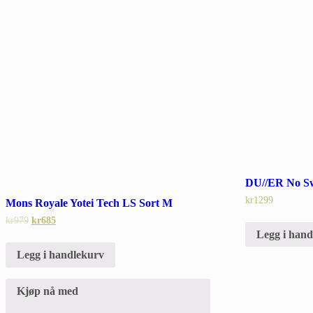
DU//ER No Sw
kr
1299
Mons Royale Yotei Tech LS Sort M
kr
979
kr
685
Legg i han
Legg i handlekurv
Kjøp nå med