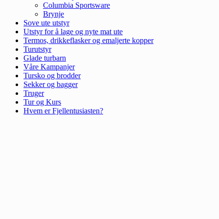
Columbia Sportsware
Brynje
Sove ute utstyr
Utstyr for å lage og nyte mat ute
Termos, drikkeflasker og emaljerte kopper
Turutstyr
Glade turbarn
Våre Kampanjer
Tursko og brodder
Sekker og bagger
Truger
Tur og Kurs
Hvem er Fjellentusiasten?