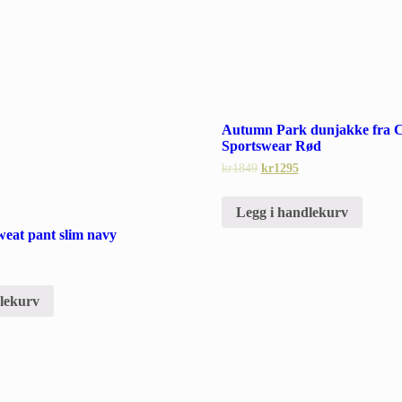
Autumn Park dunjakke fra 
Sportswear Rød
kr
1849
kr
1295
Legg i handlekurv
eat pant slim navy
dlekurv