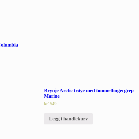
Columbia
Brynje Arctic trøye med tommelfingergrep
Marine
kr
1549
Legg i handlekurv