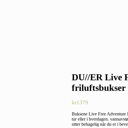
DU//ER Live 
friluftsbukser
kr
1379
Buksene Live Free Adventure Pan
tur eller i hverdagen. vannavst
sitter behagelig når du er i beve