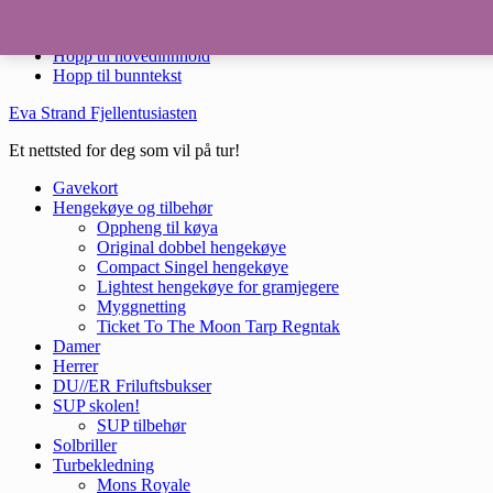
DU//ER Live Free Adventure Pant fantastiske pustende og vannavstøte
Hopp til hovedinnhold
Hopp til bunntekst
Eva Strand Fjellentusiasten
Et nettsted for deg som vil på tur!
Gavekort
Hengekøye og tilbehør
Oppheng til køya
Original dobbel hengekøye
Compact Singel hengekøye
Lightest hengekøye for gramjegere
Myggnetting
Ticket To The Moon Tarp Regntak
Damer
Herrer
DU//ER Friluftsbukser
SUP skolen!
SUP tilbehør
Solbriller
Turbekledning
Mons Royale