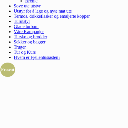
Brynje
Sove ute utstyr
Utstyr for å lage og nyte mat ute
Termos, drikkeflasker og emaljerte kopper
Turutstyr
Glade turbarn
Våre Kampanjer
Tursko og brodder
Sekker og bagger
Truger
Tur og Kurs
Hvem er Fjellentusiasten?
Prosent