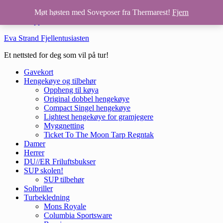
Hopp til hovedinnhold
Møt høsten med Soveposer fra Thermarest!
Fjern
Hopp til bunntekst
Eva Strand Fjellentusiasten
Et nettsted for deg som vil på tur!
Gavekort
Hengekøye og tilbehør
Oppheng til køya
Original dobbel hengekøye
Compact Singel hengekøye
Lightest hengekøye for gramjegere
Myggnetting
Ticket To The Moon Tarp Regntak
Damer
Herrer
DU//ER Friluftsbukser
SUP skolen!
SUP tilbehør
Solbriller
Turbekledning
Mons Royale
Columbia Sportsware