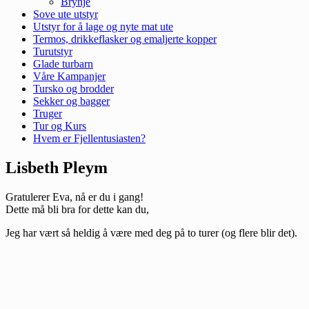
Brynje
Sove ute utstyr
Utstyr for å lage og nyte mat ute
Termos, drikkeflasker og emaljerte kopper
Turutstyr
Glade turbarn
Våre Kampanjer
Tursko og brodder
Sekker og bagger
Truger
Tur og Kurs
Hvem er Fjellentusiasten?
Lisbeth Pleym
Gratulerer Eva, nå er du i gang!
Dette må bli bra for dette kan du,
Jeg har vært så heldig å være med deg på to turer (og flere blir det).