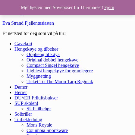
Hopp til hovedinnhold
Møt høsten med Soveposer fra Thermarest!
Fjern
Hopp til bunntekst
Eva Strand Fjellentusiasten
Et nettsted for deg som vil på tur!
Gavekort
Hengekøye og tilbehør
Oppheng til køya
Original dobbel hengekøye
Compact Singel hengekøye
Lightest hengekøye for gramjegere
Myggnetting
Ticket To The Moon Tarp Regntak
Damer
Herrer
DU//ER Friluftsbukser
SUP skolen!
SUP tilbehør
Solbriller
Turbekledning
Mons Royale
Columbia Sportsware