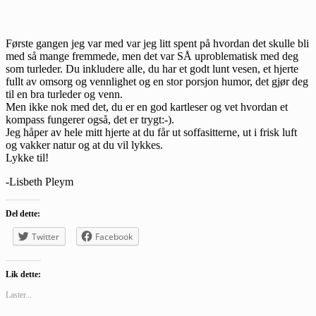
Første gangen jeg var med var jeg litt spent på hvordan det skulle bli
med så mange fremmede, men det var SÅ uproblematisk med deg
som turleder. Du inkludere alle, du har et godt lunt vesen, et hjerte
fullt av omsorg og vennlighet og en stor porsjon humor, det gjør deg
til en bra turleder og venn.
Men ikke nok med det, du er en god kartleser og vet hvordan et
kompass fungerer også, det er trygt:-).
Jeg håper av hele mitt hjerte at du får ut soffasitterne, ut i frisk luft
og vakker natur og at du vil lykkes.
Lykke til!
-Lisbeth Pleym
Del dette:
Twitter
Facebook
Lik dette:
Laster...