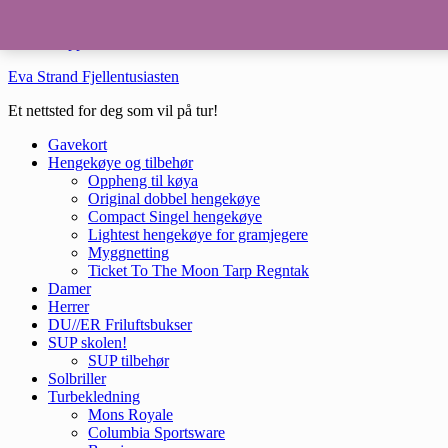
Hopp til hovedinnhold
Hopp til bunntekst
Eva Strand Fjellentusiasten
Et nettsted for deg som vil på tur!
Gavekort
Hengekøye og tilbehør
Oppheng til køya
Original dobbel hengekøye
Compact Singel hengekøye
Lightest hengekøye for gramjegere
Myggnetting
Ticket To The Moon Tarp Regntak
Damer
Herrer
DU//ER Friluftsbukser
SUP skolen!
SUP tilbehør
Solbriller
Turbekledning
Mons Royale
Columbia Sportsware