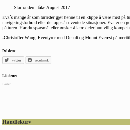
Storronden i tåke August 2017
Eva´s mange år som turleder gjør henne til en klippe å være med på tu
navigeringsforhold eller det oppstår uventede situasjoner. Eva er en god
på turen. Har du spørsmål eller ønsker å lære deler hun villig kompet
-Christoffer Wang, Eventyrer med Denali og Mount Everest på merittl
Del dette:
Twitter
Facebook
Lik dette:
Laster...
Footer
Handlekurv