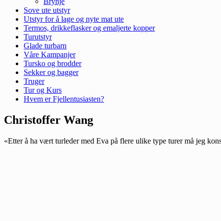
Brynje
Sove ute utstyr
Utstyr for å lage og nyte mat ute
Termos, drikkeflasker og emaljerte kopper
Turutstyr
Glade turbarn
Våre Kampanjer
Tursko og brodder
Sekker og bagger
Truger
Tur og Kurs
Hvem er Fjellentusiasten?
Christoffer Wang
«Etter å ha vært turleder med Eva på flere ulike type turer må jeg konst